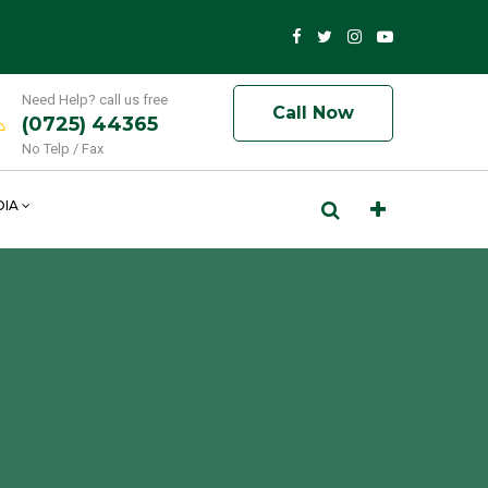
Need Help? call us free
Call Now
(0725) 44365
No Telp / Fax
DIA