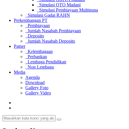
Simulasi OTO Madani
Simulasi Pembiayaan Multiguna
Simulasi Gadai RAHN
Perkembangan PT
Pembiayaan
Jumlah Nasabah Pembiayaan
Deposito
Jumlah Nasabah Deposito
Patner
Kelembagaan
Perbankan
Lembaga Pendidikan
Non Lembaga
Media
Agenda
Download
Gallery Foto
Gallery Video