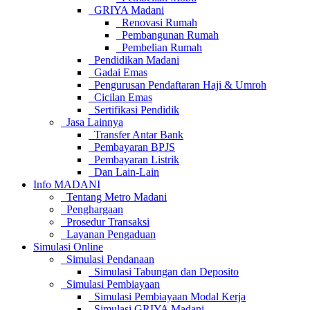
GRIYA Madani
Renovasi Rumah
Pembangunan Rumah
Pembelian Rumah
Pendidikan Madani
Gadai Emas
Pengurusan Pendaftaran Haji & Umroh
Cicilan Emas
Sertifikasi Pendidik
Jasa Lainnya
Transfer Antar Bank
Pembayaran BPJS
Pembayaran Listrik
Dan Lain-Lain
Info MADANI
Tentang Metro Madani
Penghargaan
Prosedur Transaksi
Layanan Pengaduan
Simulasi Online
Simulasi Pendanaan
Simulasi Tabungan dan Deposito
Simulasi Pembiayaan
Simulasi Pembiayaan Modal Kerja
Simulasi GRIYA Madani