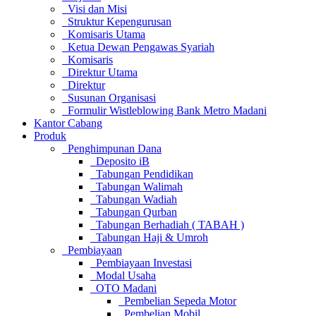
Visi dan Misi
Struktur Kepengurusan
Komisaris Utama
Ketua Dewan Pengawas Syariah
Komisaris
Direktur Utama
Direktur
Susunan Organisasi
Formulir Wistleblowing Bank Metro Madani
Kantor Cabang
Produk
Penghimpunan Dana
Deposito iB
Tabungan Pendidikan
Tabungan Walimah
Tabungan Wadiah
Tabungan Qurban
Tabungan Berhadiah ( TABAH )
Tabungan Haji & Umroh
Pembiayaan
Pembiayaan Investasi
Modal Usaha
OTO Madani
Pembelian Sepeda Motor
Pembelian Mobil